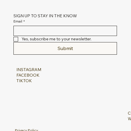
SIGN UP TO STAY IN THE KNOW
Email
*
Yes, subscribe me to your newsletter.
Submit
INSTAGRAM
FACEBOOK
TIKTOK
C
W
Privacy Policy